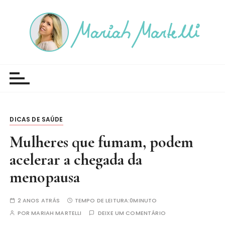
I
r
p
a
r
Blog Mariah Martelli
a
c
o
n
t
DICAS DE SAÚDE
e
Mulheres que fumam, podem
ú
acelerar a chegada da
d
o
menopausa
2 ANOS ATRÁS
TEMPO DE LEITURA:
0MINUTO
POR
MARIAH MARTELLI
DEIXE UM COMENTÁRIO