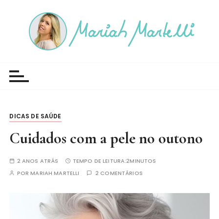
I
r
p
a
r
Blog Mariah Martelli
a
c
o
n
t
DICAS DE SAÚDE
e
Cuidados com a pele no outono
ú
d
2 ANOS ATRÁS
TEMPO DE LEITURA:
2MINUTOS
o
POR
MARIAH MARTELLI
2 COMENTÁRIOS