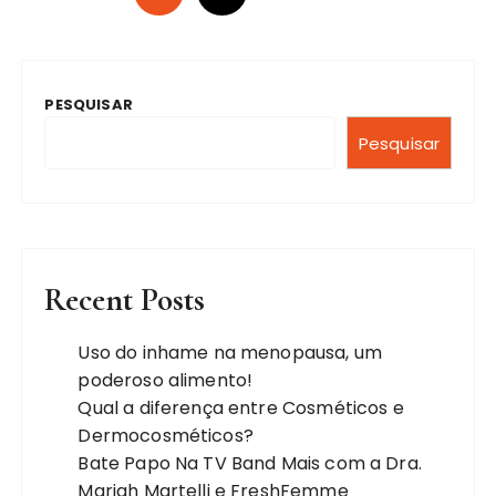
a
g
i
PESQUISAR
n
a
Pesquisar
ç
ã
o
d
Recent Posts
e
p
Uso do inhame na menopausa, um
poderoso alimento!
o
Qual a diferença entre Cosméticos e
s
Dermocosméticos?
t
Bate Papo Na TV Band Mais com a Dra.
s
Mariah Martelli e FreshFemme