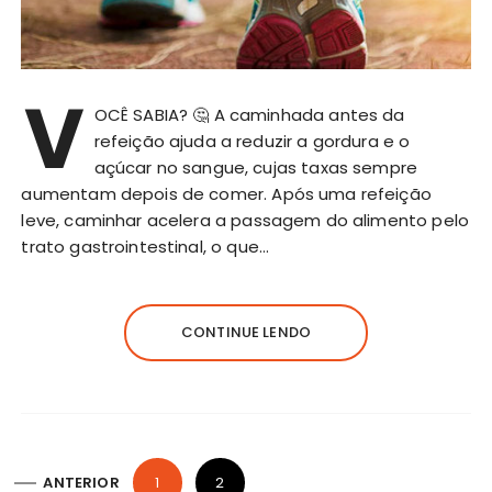
V
OCÊ SABIA? 🤔 A caminhada antes da
refeição ajuda a reduzir a gordura e o
açúcar no sangue, cujas taxas sempre
aumentam depois de comer. Após uma refeição
leve, caminhar acelera a passagem do alimento pelo
trato gastrointestinal, o que…
CONTINUE LENDO
P
ANTERIOR
1
2